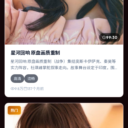
99:30
星河回响 原盘画质重制
星河回响 原盘画质重制（战争）集结奥斯卡·伊萨克、秦昊等
实力阵容，杜琪峰掌舵叙事走向。故事舞台设定于印度，围
绕一次意外选择展开连锁反应；配乐与色彩高度服务于主
高清
流畅
题，结尾留白耐人寻味。
9.8万
137个月前
热门