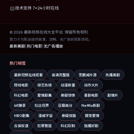
技术支持 7×24小时在线
©
2026
最新视频在线大全
平台. 保留所有权利.
致力于为影迷提供高清、流畅、无广告的观影体验。
|
|
最新美剧
热门电影
无广告播放
热门标签
最新视频在线观看
高清完整版
无删减片源
热播美剧
院线电影
综艺热榜
动漫新番
动作大片
科幻电影
爱情剧集
悬疑惊悚
喜剧电影
剧情片
4K臻享
杜比视界
豆瓣高分
Netflix新剧
HBO剧集
漫威宇宙
悬疑烧脑
甜宠爱情
古装权谋
犯罪警匪
科幻巨制
独播好剧