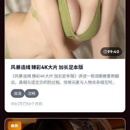
99:40
风暴追缉 臻彩4K大片 加长足本版
《风暴追缉 臻彩4K大片 加长足本版》讲述一桩旧案被重新翻
出，真相与谎言交织的过程。惊悚元素与人物关系相互咬
合，杨幂、胡歌的对手戏尤为出彩。导演温子仁善于在长镜
高清
流畅
头中积蓄张力，本片亦在美国实地取景，增强真实质感。
6.1万
56个月前
最新