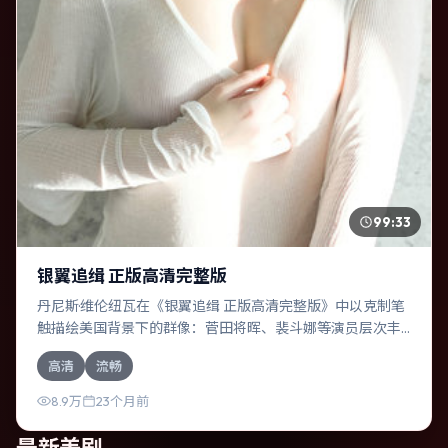
99:33
银翼追缉 正版高清完整版
丹尼斯·维伦纽瓦在《银翼追缉 正版高清完整版》中以克制笔
触描绘美国背景下的群像：菅田将晖、裴斗娜等演员层次丰
富。作为一部战争作品，故事从日常裂缝切入，逐步推向不
高清
流畅
可逆转的结局；视听语言统一，情感落点克制有力。
8.9万
23个月前
最新美剧