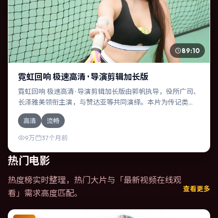
89:10
霓虹回响 极速高清 · 导演剪辑加长版
霓虹回响 极速高清 · 导演剪辑加长版由郭帆执导，役所广司、
长泽雅美领衔主演，与赞达亚等共同演绎。本片为传记类
型，主要班底与取景来自泰国。一桩旧案被重新翻出，真相
高清
流畅
与谎言交织。影片整体气质克制，节奏紧凑，人物动机清
晰，适合喜欢强情节与细腻表演的观众。
9万
37个月前
热门电影
热度榜实时整理，热门大片与「
最新视频在线观
查看更多
看
」需求高度匹配。