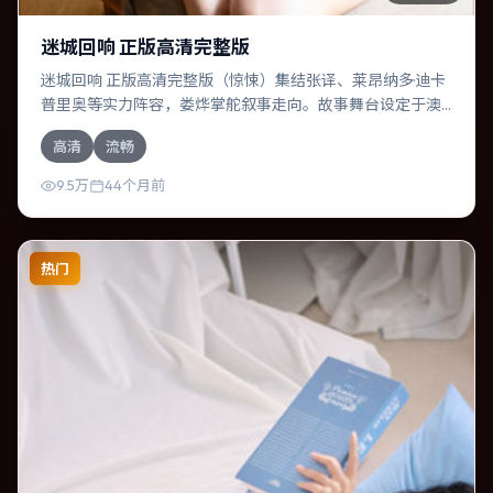
迷城回响 正版高清完整版
迷城回响 正版高清完整版（惊悚）集结张译、莱昂纳多·迪卡
普里奥等实力阵容，娄烨掌舵叙事走向。故事舞台设定于澳
大利亚，围绕一次意外选择展开连锁反应；配乐与色彩高度
高清
流畅
服务于主题，结尾留白耐人寻味。
9.5万
44个月前
热门