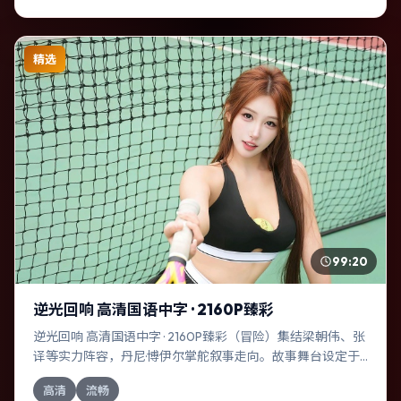
精选
99:20
逆光回响 高清国语中字 · 2160P臻彩
逆光回响 高清国语中字 · 2160P臻彩（冒险）集结梁朝伟、张
译等实力阵容，丹尼·博伊尔掌舵叙事走向。故事舞台设定于
意大利，围绕一次意外选择展开连锁反应；配乐与色彩高度
高清
流畅
服务于主题，结尾留白耐人寻味。