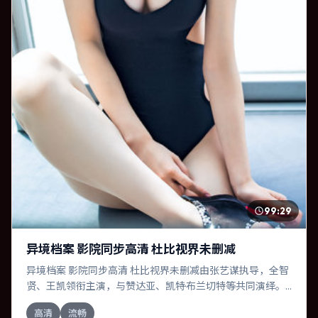
99:29
异境档案 影院同步高清 杜比视界未删减
异境档案 影院同步高清 杜比视界未删减由张艺谋执导，全智
贤、王凯领衔主演，与赞达亚、凯特·布兰切特等共同演绎。
本片为科幻类型，主要班底与取景来自加拿大。人工智能介
高清
流畅
入司法审判，人性边界遭遇拷问。影片整体气质明快，节奏