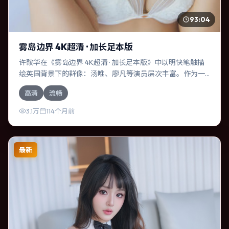
93:04
雾岛边界 4K超清 · 加长足本版
许鞍华在《雾岛边界 4K超清 · 加长足本版》中以明快笔触描
绘英国背景下的群像：汤唯、廖凡等演员层次丰富。作为一
部动作作品，故事从日常裂缝切入，逐步推向不可逆转的结
高清
流畅
局；视听语言统一，情感落点克制有力。
3.1万
114个月前
最新