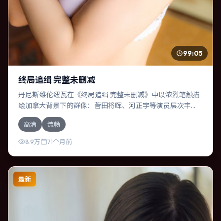
99:05
终局追缉 完整未删减
丹尼斯·维伦纽瓦在《终局追缉 完整未删减》中以浓烈笔触描
绘加拿大背景下的群像：菅田将晖、河正宇等演员层次丰
富。作为一部喜剧作品，故事从日常裂缝切入，逐步推向不
高清
流畅
可逆转的结局；视听语言统一，情感落点克制有力。
8.9万
71个月前
最新