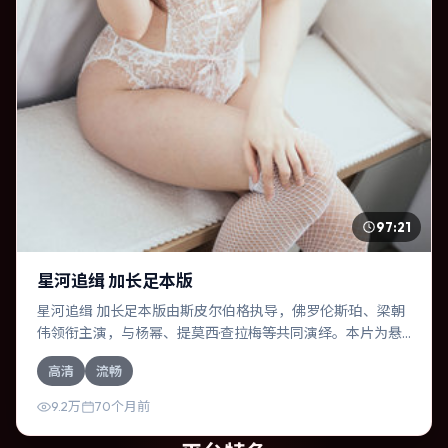
97:21
星河追缉 加长足本版
星河追缉 加长足本版由斯皮尔伯格执导，佛罗伦斯·珀、梁朝
伟领衔主演，与杨幂、提莫西·查拉梅等共同演绎。本片为悬
疑类型，主要班底与取景来自德国。失散多年的兄妹在边境
高清
流畅
小镇意外重逢。影片整体气质温暖，节奏紧凑，人物动机清
晰，适合喜欢强情节与细腻表演的观众。
9.2万
70个月前