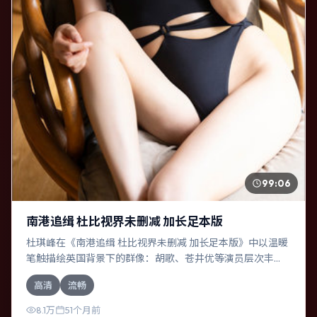
99:06
南港追缉 杜比视界未删减 加长足本版
杜琪峰在《南港追缉 杜比视界未删减 加长足本版》中以温暖
笔触描绘英国背景下的群像：胡歌、苍井优等演员层次丰
富。作为一部动作作品，故事从日常裂缝切入，逐步推向不
高清
流畅
可逆转的结局；视听语言统一，情感落点克制有力。
8.1万
51个月前