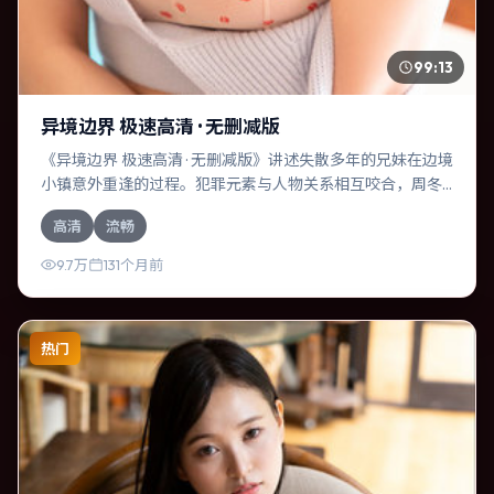
99:13
异境边界 极速高清 · 无删减版
《异境边界 极速高清 · 无删减版》讲述失散多年的兄妹在边境
小镇意外重逢的过程。犯罪元素与人物关系相互咬合，周冬
雨、胡歌的对手戏尤为出彩。导演杜琪峰善于在长镜头中积
高清
流畅
蓄张力，本片亦在意大利实地取景，增强真实质感。
9.7万
131个月前
热门