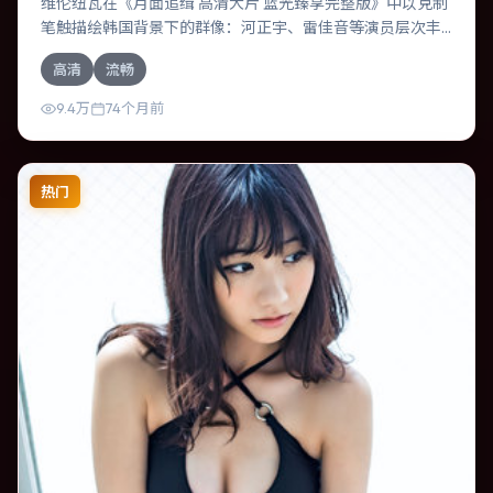
维伦纽瓦在《月面追缉 高清大片 蓝光臻享完整版》中以克制
笔触描绘韩国背景下的群像：河正宇、雷佳音等演员层次丰
富。作为一部科幻作品，故事从日常裂缝切入，逐步推向不
高清
流畅
可逆转的结局；视听语言统一，情感落点克制有力。
9.4万
74个月前
热门