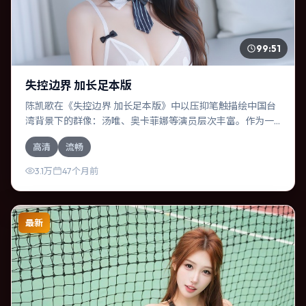
99:51
失控边界 加长足本版
陈凯歌在《失控边界 加长足本版》中以压抑笔触描绘中国台
湾背景下的群像：汤唯、奥卡菲娜等演员层次丰富。作为一
部动作作品，故事从日常裂缝切入，逐步推向不可逆转的结
高清
流畅
局；视听语言统一，情感落点克制有力。
3.1万
47个月前
最新