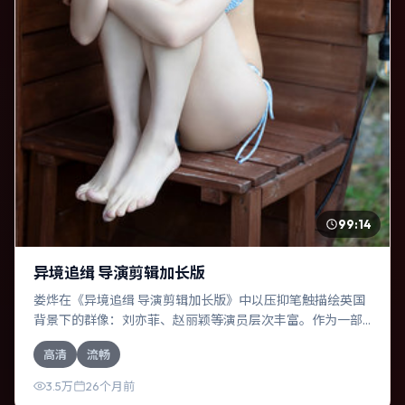
99:14
异境追缉 导演剪辑加长版
娄烨在《异境追缉 导演剪辑加长版》中以压抑笔触描绘英国
背景下的群像：刘亦菲、赵丽颖等演员层次丰富。作为一部
惊悚作品，故事从日常裂缝切入，逐步推向不可逆转的结
高清
流畅
局；视听语言统一，情感落点克制有力。
3.5万
26个月前